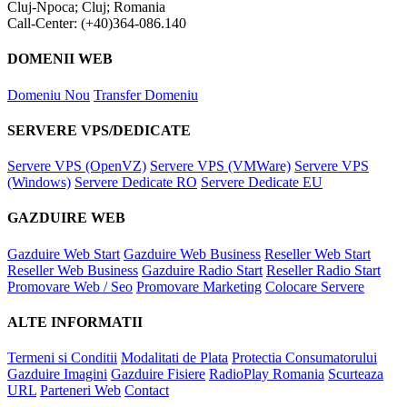
Cluj-Npoca; Cluj; Romania
Call-Center: (+40)364-086.140
DOMENII WEB
Domeniu Nou
Transfer Domeniu
SERVERE VPS/DEDICATE
Servere VPS (OpenVZ)
Servere VPS (VMWare)
Servere VPS
(Windows)
Servere Dedicate RO
Servere Dedicate EU
GAZDUIRE WEB
Gazduire Web Start
Gazduire Web Business
Reseller Web Start
Reseller Web Business
Gazduire Radio Start
Reseller Radio Start
Promovare Web / Seo
Promovare Marketing
Colocare Servere
ALTE INFORMATII
Termeni si Conditii
Modalitati de Plata
Protectia Consumatorului
Gazduire Imagini
Gazduire Fisiere
RadioPlay Romania
Scurteaza
URL
Parteneri Web
Contact