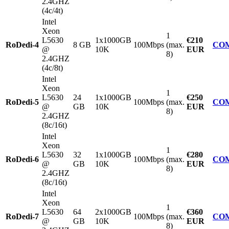
2.4GHZ
(4c/4t)
Intel
Xeon
1
L5630
1x1000GB
€210
RoDedi-4
8 GB
100Mbps
(max.
CO
@
10K
EUR
8)
2.4GHZ
(4c/8t)
Intel
Xeon
1
L5630
24
1x1000GB
€250
RoDedi-5
100Mbps
(max.
CO
@
GB
10K
EUR
8)
2.4GHZ
(8c/16t)
Intel
Xeon
1
L5630
32
1x1000GB
€280
RoDedi-6
100Mbps
(max.
CO
@
GB
10K
EUR
8)
2.4GHZ
(8c/16t)
Intel
Xeon
1
L5630
64
2x1000GB
€360
RoDedi-7
100Mbps
(max.
CO
@
GB
10K
EUR
8)