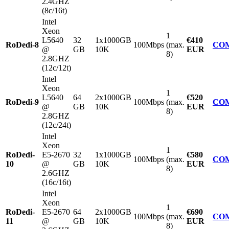
2.4GHZ
(8c/16t)
Intel
Xeon
1
L5640
32
1x1000GB
€410
RoDedi-8
100Mbps
(max.
CO
@
GB
10K
EUR
8)
2.8GHZ
(12c/12t)
Intel
Xeon
1
L5640
64
2x1000GB
€520
RoDedi-9
100Mbps
(max.
CO
@
GB
10K
EUR
8)
2.8GHZ
(12c/24t)
Intel
Xeon
1
RoDedi-
E5-2670
32
1x1000GB
€580
100Mbps
(max.
CO
10
@
GB
10K
EUR
8)
2.6GHZ
(16c/16t)
Intel
Xeon
1
RoDedi-
E5-2670
64
2x1000GB
€690
100Mbps
(max.
CO
11
@
GB
10K
EUR
8)