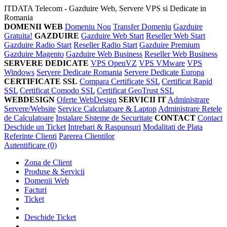
ITDATA Telecom - Gazduire Web, Servere VPS si Dedicate in
Romania
DOMENII WEB
Domeniu Nou
Transfer Domeniu
Gazduire
Gratuita!
GAZDUIRE
Gazduire Web Start
Reseller Web Start
Gazduire Radio Start
Reseller Radio Start
Gazduire Premium
Gazduire Magento
Gazduire Web Business
Reseller Web Business
SERVERE DEDICATE
VPS OpenVZ
VPS VMware
VPS
Windows
Servere Dedicate Romania
Servere Dedicate Europa
CERTIFICATE SSL
Compara Certificate SSL
Certificat Rapid
SSL
Certificat Comodo SSL
Certificat GeoTrust SSL
WEBDESIGN
Oferte WebDesign
SERVICII IT
Administrare
Servere/Website
Service Calculatoare & Laptop
Administrare Retele
de Calculatoare
Instalare Sisteme de Securitate
CONTACT
Contact
Deschide un Ticket
Intrebari & Raspunsuri
Modalitati de Plata
Referinte Clienti
Parerea Clientilor
Autentificare
(0)
Zona de Client
Produse & Servicii
Domenii Web
Facturi
Ticket
Deschide Ticket