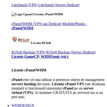
LiteSpeed (VPS)
LiteSpeed (Server Dedicat)
Licenta cPanel/WHM
cPanel/WHM (VPS sau Dedicat)
Module/Plugin -
cPanel/WHM
Licenta R1Soft
R1Soft Backup (VPS)
R1Soft Backup (Server Dedicat)
Licente GameCP, WHMSonic (etc).
Licente cPanel/WHM
cPanel
este cel mai utilizat si prietenos sistem de management
servere hosting
din lume.
Licenta cPanel VPS
este destinata
instalarii si functionarii sistemului
cPanel
pe un
server
virtual (VPS)
. Ai instalare GRATUITA pe serverul tau si un
pret unic.
WEBDESIGN