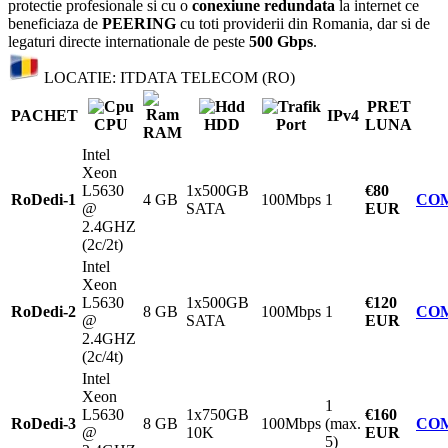
protectie profesionale si cu o
conexiune redundata
la internet ce
beneficiaza de
PEERING
cu toti providerii din Romania, dar si de
legaturi directe internationale de peste
500 Gbps
.
LOCATIE: ITDATA TELECOM (RO)
PRET
PACHET
IPv4
CPU
HDD
Port
LUNA
RAM
Intel
Xeon
L5630
1x500GB
€80
RoDedi-1
4 GB
100Mbps
1
CO
@
SATA
EUR
2.4GHZ
(2c/2t)
Intel
Xeon
L5630
1x500GB
€120
RoDedi-2
8 GB
100Mbps
1
CO
@
SATA
EUR
2.4GHZ
(2c/4t)
Intel
Xeon
1
L5630
1x750GB
€160
RoDedi-3
8 GB
100Mbps
(max.
CO
@
10K
EUR
5)