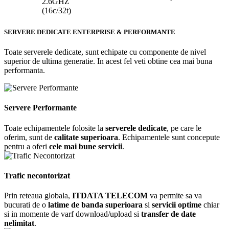
2.6GHZ
(16c/32t)
SERVERE DEDICATE ENTERPRISE & PERFORMANTE
Toate serverele dedicate, sunt echipate cu componente de nivel
superior de ultima generatie. In acest fel veti obtine cea mai buna
performanta.
Servere Performante
Toate echipamentele folosite la
serverele dedicate
, pe care le
oferim, sunt de
calitate superioara
. Echipamentele sunt concepute
pentru a oferi
cele mai bune servicii
.
Trafic necontorizat
Prin reteaua globala,
ITDATA TELECOM
va permite sa va
bucurati de o
latime de banda superioara
si
servicii optime
chiar
si in momente de varf download/upload si
transfer de date
nelimitat
.