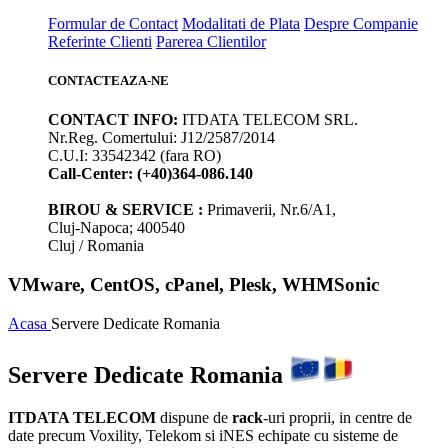
Formular de Contact
Modalitati de Plata
Despre Companie
Referinte Clienti
Parerea Clientilor
CONTACTEAZA-NE
CONTACT INFO:
ITDATA TELECOM SRL.
Nr.Reg. Comertului: J12/2587/2014
C.U.I: 33542342 (fara RO)
Call-Center: (+40)364-086.140
BIROU & SERVICE :
Primaverii, Nr.6/A1,
Cluj-Napoca; 400540
Cluj / Romania
VMware, CentOS, cPanel, Plesk, WHMSonic
Acasa
Servere Dedicate Romania
Servere Dedicate Romania
ITDATA TELECOM
dispune de
rack
-uri proprii, in centre de
date precum Voxility, Telekom si iNES echipate cu sisteme de