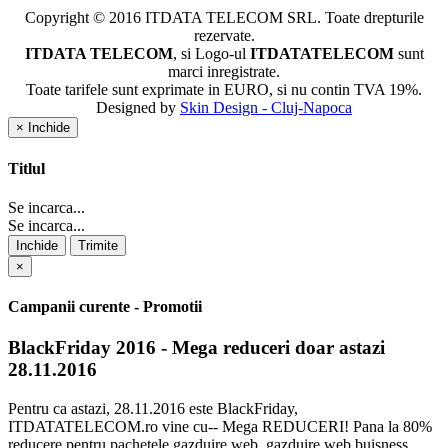
Copyright © 2016 ITDATA TELECOM SRL. Toate drepturile
rezervate.
ITDATA TELECOM
, si Logo-ul
ITDATATELECOM
sunt
marci inregistrate.
Toate tarifele sunt exprimate in EURO, si nu contin TVA 19%.
Designed by
Skin Design - Cluj-Napoca
×
Inchide
Titlul
Se incarca...
Se incarca...
Inchide
Trimite
×
Campanii curente - Promotii
BlackFriday 2016 - Mega reduceri doar astazi
28.11.2016
Pentru ca astazi, 28.11.2016 este BlackFriday,
ITDATATELECOM.ro vine cu-- Mega REDUCERI! Pana la 80%
reducere pentru pachetele gazduire web, gazduire web buisness,